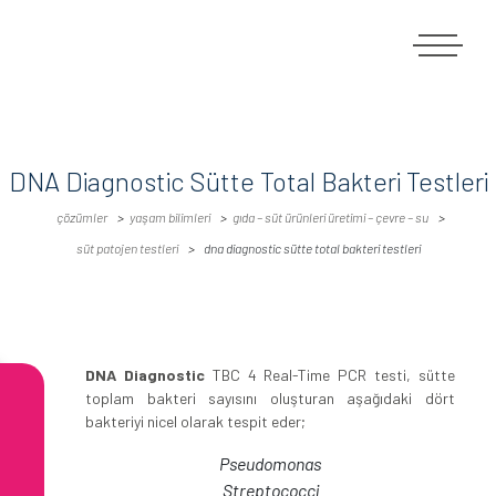
DNA Diagnostic Sütte Total Bakteri Testleri
çözümler
yaşam bi̇li̇mleri̇
gıda – süt ürünleri üretimi – çevre – su
süt patojen testleri
dna diagnostic sütte total bakteri testleri
DNA Diagnostic
TBC 4 Real-Time PCR testi, sütte
toplam bakteri sayısını oluşturan aşağıdaki dört
bakteriyi nicel olarak tespit eder;
Pseudomonas
Streptococci