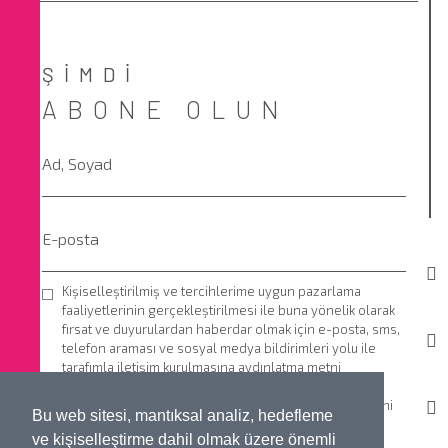
ŞİMDİ
ABONE OLUN
Kişiselleştirilmiş ve tercihlerime uygun pazarlama
faaliyetlerinin gerçekleştirilmesi ile buna yönelik olarak
fırsat ve duyurulardan haberdar olmak için e-posta, sms,
telefon araması ve sosyal medya bildirimleri yolu ile
tarafımla iletişim kurulmasına aydınlatma metni
kapsamında onay veriyorum.
YUKARI
Kişisel verilerin korunmasına ilişkin
Aydınlatma Metni
'ni
Bu web sitesi, mantıksal analiz, hedefleme
buradan okuyabilirsiniz.
ve kişiselleştirme dahil olmak üzere önemli