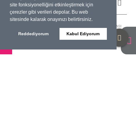
site fonksiyonelliğini etkinleştirmek için
çerezler gibi verileri depolar. Bu web
sitesinde kalarak onayınızı belirtirsiniz.
İNTERNET SİTESİ AYDINLATMA METNİ
KVKK VE GİZLİLİK POLİTİKASI
ÇEREZ POLİTİKASI
AÇIK RIZA BEYANI
VERİ İMHA POLİTİKASI
Reddediyorum
Kabul Ediyorum
© 2022 ATC GENOMICS
www.projx.com.tr