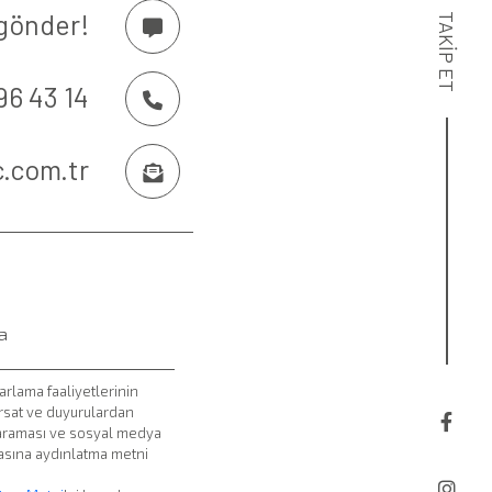
gönder!
TAKİP ET
96 43 14
arlama faaliyetlerinin
ırsat ve duyurulardan
 araması ve sosyal medya
lmasına aydınlatma metni