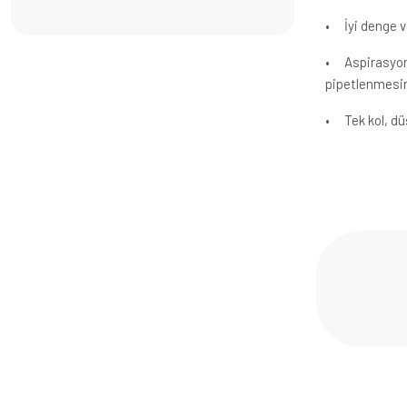
•
İyi denge 
•
Aspirasyo
pipetlenmesin
•
Tek kol, d