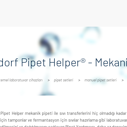
orf Pipet Helper® - Mekani
temel laboratuvar cihazları
pipet setleri
manuel pipet setleri
Pipet Helper mekanik pipeti ile sıvı transferlerini hiç olmadığı kada
çin tamponlar ve fermantasyon için sıvılar hazırlama gibi laboratuvar
edilmesini ve dağıtılmasını sağlayan Pipet Yardımcısı, daha az deneyiml