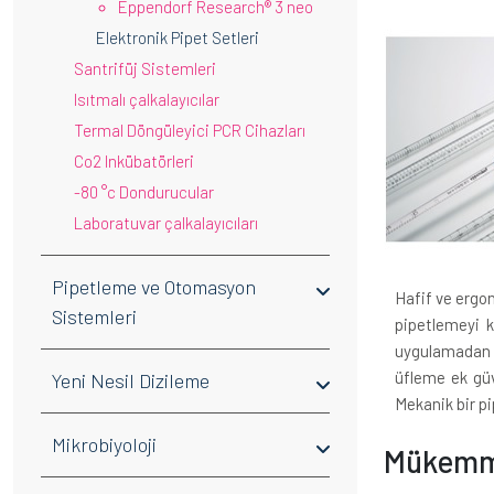
Eppendorf Research® 3 neo
Elektronik Pipet Setleri
Santrifüj Sistemleri
Isıtmalı çalkalayıcılar
Termal Döngüleyici PCR Cihazları
Co2 Inkübatörleri
-80 °c Dondurucular
Laboratuvar çalkalayıcıları
Pipetleme ve Otomasyon
Hafif ve ergon
Sistemleri
pipetlemeyi k
uygulamadan ko
üfleme ek güv
Yeni Nesil Dizileme
Mekanik bir pi
Mikrobiyoloji
Mükemme