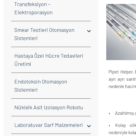
Transfeksiyon –
Elektroporasyon
Smear Testleri Otomasyon
Sistemleri
Hastaya Özel Hücre Tedavileri
Üretimi
Pipet Helper, 
ayrı ayrı sar
Endotoksin Otomasyon
nedenle haciml
Sistemleri
Nükleik Asit Izolasyon Robotu
•
Azaltılmış
Laboratuvar Sarf Malzemeleri
•
Kolay sö
nedeniyle kol