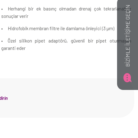
BİZİMLE İLETİŞİME GEÇİN
•
Herhangi bir ek basınç olmadan drenaj çok tekrarlanabilir
sonuçlar verir
•
Hidrofobik membran filtre ile damlama önleyici (3 µm)
•
Özel silikon pipet adaptörü, güvenli bir pipet oturmasını
garanti eder
irin