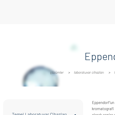
Eppend
çözümler
laboratuvar ci̇hazlari
Eppendorf'un 
kromatografi i
Temel Laboratuvar Cihazları
olarak aspire 