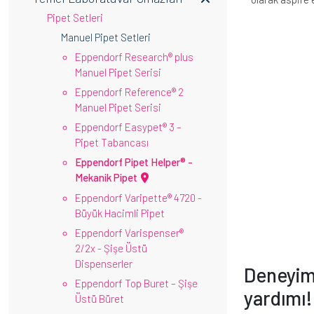
Pipet Setleri
Manuel Pipet Setleri
Eppendorf Research® plus
Manuel Pipet Serisi
Eppendorf Reference® 2
Manuel Pipet Serisi
Eppendorf Easypet® 3 –
Pipet Tabancası
Eppendorf Pipet Helper® -
Mekanik Pipet
Eppendorf Varipette® 4720 -
Büyük Hacimli Pipet
Eppendorf Varispenser®
2/2x - Şişe Üstü
Dispenserler
Deneyims
Eppendorf Top Buret – Şişe
yardımı!
Üstü Büret