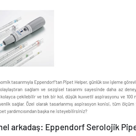
omik tasarımıyla Eppendorf'tan Pipet Helper, günlük sıvı işleme görevle
olaylaştıran sağlam ve sezgisel tasarımı sayesinde daha az deneyimli 
layca çekilebilir ve tek bir kol, düşük kuvvetli aspirasyonu ve 100 m
enlik sağlar. Özel olarak tasarlanmış aspirasyon konisi, tüm ölçüm 
pet yardımcısından başka ne isteyebilirsiniz?
l arkadaş: Eppendorf Serolojik Pipe