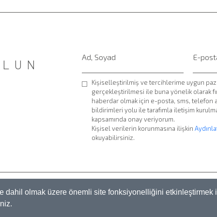
OLUN
Kişiselleştirilmiş ve tercihlerime uygun paz
gerçekleştirilmesi ile buna yönelik olarak f
haberdar olmak için e-posta, sms, telefon
bildirimleri yolu ile tarafımla iletişim kuru
kapsamında onay veriyorum.
Kişisel verilerin korunmasına ilişkin
Aydınla
okuyabilirsiniz.
MA METNİ
KVKK VE GİZLİLİK POLİTİKASI
ÇEREZ POLİTİKASI
AÇIK RIZA BEYA
 dahil olmak üzere önemli site fonksiyonelliğini etkinleştirmek i
© 2022 ATC GENOMICS
iniz.