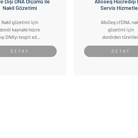
e Dışı DNA Ölçümü ile
Alloseq Hücredışı
Nakil Gözetimi
Servis Hizmetle
Nakil gözetimi için
AlloSeq cfDNA, nak
donör kaynaklı hücre
gözetimi için
ışı DNA’yı tespit eden
donörden türetile
NGS tabanlı en yeni
hücresiz DNA (dd
DETAY
DETAY
çözüm
cfDNA) miktarını öl
minimal invaziv bir 
testidir.