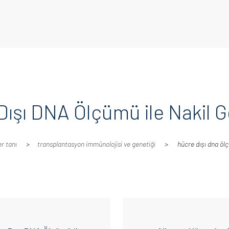
Dışı DNA Ölçümü ile Nakil G
r tani
transplantasyon i̇mmünolojisi ve genetiği
hücre dışı dna ölç