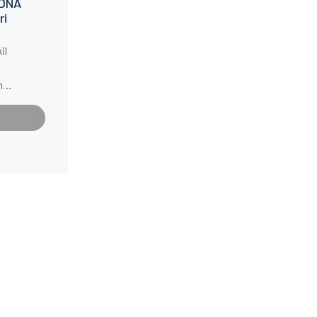
 DNA
ri
il
n
-
çen
kan