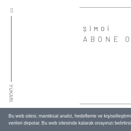
ŞİMDİ
ABONE 
YUKARI
İNTERNET SİTESİ AYDINLAT
Bu web sitesi, mantıksal analiz, hedefleme ve kişiselleştirme
verileri depolar. Bu web sitesinde kalarak onayınızı belirtirs