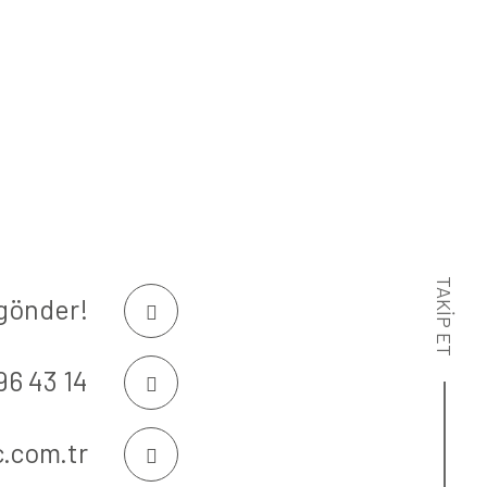
TAKİP ET
gönder!
96 43 14