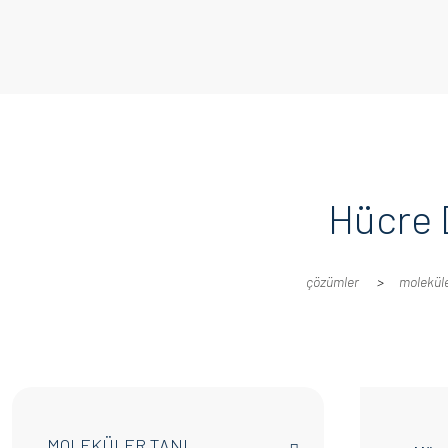
Hücre 
çözümler
moleküle
MOLEKÜLER TANI