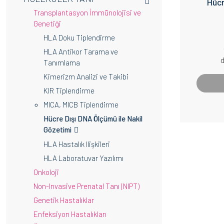
Hücr
Transplantasyon İmmünolojisi ve
Genetiği
HLA Doku Tiplendirme
HLA Antikor Tarama ve
d
Tanımlama
Kimerizm Analizi ve Takibi
KIR Tiplendirme
MICA, MICB Tiplendirme
Hücre Dışı DNA Ölçümü ile Nakil
Gözetimi
HLA Hastalık Ilişkileri
HLA Laboratuvar Yazılımı
Onkoloji
Non-Invasive Prenatal Tanı (NIPT)
Genetik Hastalıklar
Enfeksiyon Hastalıkları