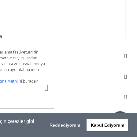
arlama faaliyetlerinin
ırsat ve duyurulardan
 araması ve sosyal medya
lmasına aydınlatma metni
tma Metni
'ni buradan
NI
VERİ İMHA POLİTİKASI
çin çerezler gibi
Reddediyorum
Kabul Ediyorum